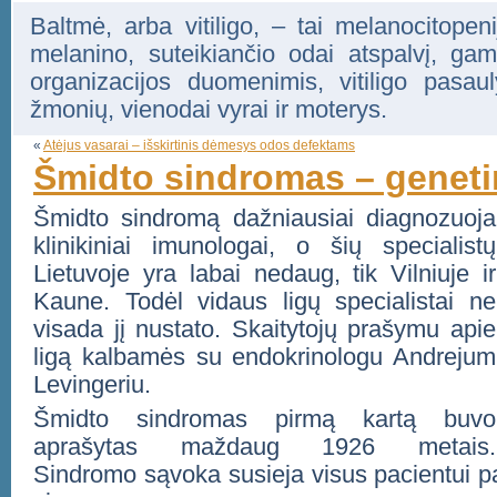
Baltmė, arba vitiligo, – tai melanocitopenij
melanino, suteikiančio odai atspalvį, ga
organizacijos duomenimis, vitiligo pasa
žmonių, vienodai vyrai ir moterys.
«
Atėjus vasarai – išskirtinis dėmesys odos defektams
Šmidto sindromas – geneti
Šmidto sindromą dažniausiai diagnozuoja
klinikiniai imunologai, o šių specialistų
Lietuvoje yra labai nedaug, tik Vilniuje ir
Kaune. Todėl vidaus ligų specialistai ne
visada jį nustato. Skaitytojų prašymu apie
ligą kalbamės su endokrinologu Andrejum
Levingeriu.
Šmidto sindromas pirmą kartą buvo
aprašytas maždaug 1926 metais.
Sindromo sąvoka susieja visus pacientui p