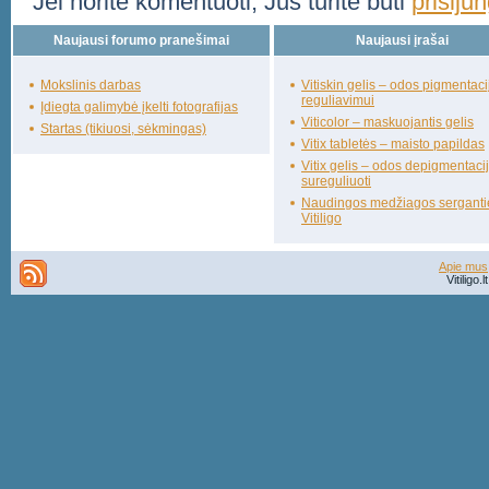
Jei norite komentuoti, Jūs turite būti
prisiju
Naujausi forumo pranešimai
Naujausi įrašai
Mokslinis darbas
Vitiskin gelis – odos pigmentaci
reguliavimui
Įdiegta galimybė įkelti fotografijas
Viticolor – maskuojantis gelis
Startas (tikiuosi, sėkmingas)
Vitix tabletės – maisto papildas
Vitix gelis – odos depigmentacij
sureguliuoti
Naudingos medžiagos sergant
Vitiligo
Apie mus
Vitiligo