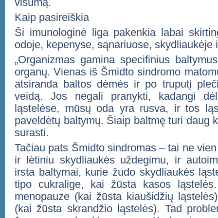
visumą.
Kaip pasireiškia
Ši imunologinė liga pakenkia labai skirtin
odoje, kepenyse, sąnariuose, skydliaukėje i
„Organizmas gamina specifinius baltymus,
organų. Vienas iš Šmidto sindromo matomų
atsiranda baltos dėmės ir po truputį pleč
veidą. Jos negali pranykti, kadangi dėl
ląstelėse, mūsų oda yra rusva, ir tos ląs
paveldėtų baltymų. Šiaip baltmę turi daug k
surasti.
Tačiau pats Šmidto sindromas – tai ne vien b
ir lėtiniu skydliaukės uždegimu, ir autoi
irsta baltymai, kurie žudo skydliaukės ląste
tipo cukralige, kai žūsta kasos ląstelės.
menopauze (kai žūsta kiaušidžių ląstelės), 
(kai žūsta skrandžio ląstelės). Tad probl