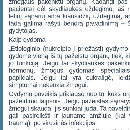
žmogaus pakenktų organų. Kadangi pas 
pacientai dėl skydliaukės uždegimo, aš 
lėtinį sąnarių arba kiaušidžių uždegimą, ar
tada galima rašyti bendrą pavadinimą – 
gydytojas.
Kaip gydoma
„Etiologinio (nukreipto į priežastį) gydy
gydome vieną iš tų pažeistų organų tiek, k
jo funkciją. Jeigu tai skydliaukės pakenk
hormonų, žmogus gydomas specialiais
papildais. Jeigu tai yra cukraligė, lei
simptomai nekenkia žmogui.
Gydymo poveikis priklauso nuo to, koks or
pažeidimo laipsnis. Jeigu pažeistas sąnarys
žmogui skauda, jis sunkiai juda. Ta paveldi
gali pasireikšti ir jauname amžiuje (kai 
traumą), po virusinės infekcijos.