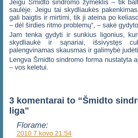
Jeigu Šmidto sindromo žymeklis – tik balt
saulėje. Jeigu tai skydliaukės pakenkima
gali baigtis ir mirtimi, tik ji ateina po keli
– dėl širdies ritmo problemų”, – sakė gydyto
Jam tenka gydyti ir sunkius ligonius, ku
skydliaukė ir sąnariai, išsivystęs cuk
palengvinamas skausmas ir galimybė judėti
Lengva Šmidto sindromo forma nustatyta ap
– vos keletui.
3 komentarai to “Šmidto sind
liga”
Florame:
2010 7 kovo 21:54