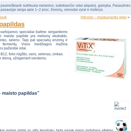
, pasireiškianti sutrikusia melanino, suteikiančio odai atspalvį, gamyba. Pasaulinės
 pasaulyje serga apie 1–2 proc. žmonių, vienodai vyrai ir moterys.
iuoti
Viticolor – maskuojantis gelis
»
 papildas
 vartojamos specialiai baltme sergantiems
me maisto papilde yra melionų ekstrakto,
cinko, seleno. Taip pat specialių enzimų ir
ių fermentų. Visos medžiagos mažina
s pažeistai odai.
B12, folio rūgštis, varis, selenas, cinkas.
er dieną, užsigeriant vandeniu.
 – maisto papildas”
kai gydais rimtai su vitix tepaliuku ,tada pasak mano gydytojos efektas