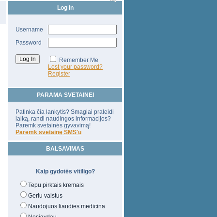
Log In
Username
Password
Remember Me
Lost your password?
Register
PARAMA SVETAINEI
Patinka čia lankytis? Smagiai praleidi
laiką, randi naudingos informacijos?
Paremk svetainės gyvavimą!
Paremk svetainę SMS'u
BALSAVIMAS
Kaip gydotės vitiligo?
Tepu pirktais kremais
Geriu vaistus
Naudojuos liaudies medicina