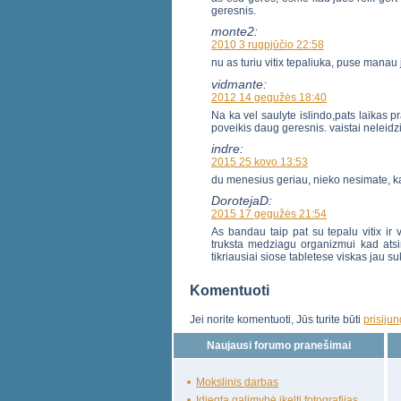
geresnis.
monte2:
2010 3 rugpjūčio 22:58
nu as turiu vitix tepaliuka, puse manau
vidmante:
2012 14 gegužės 18:40
Na ka vel saulyte islindo,pats laikas pr
poveikis daug geresnis. vaistai neleid
indre:
2015 25 kovo 13:53
du menesius geriau, nieko nesimate, k
DorotejaD:
2015 17 gegužės 21:54
As bandau taip pat su tepalu vitix ir 
truksta medziagu organizmui kad atsi
tikriausiai siose tabletese viskas jau s
Komentuoti
Jei norite komentuoti, Jūs turite būti
prisiju
Naujausi forumo pranešimai
Mokslinis darbas
Įdiegta galimybė įkelti fotografijas