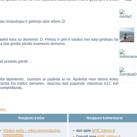
 jau isnaudojau ir galwoju apie situos 😉
adeti kara su dememis :D. Pirksiu ir geli ir vaistus nes kaip girdejau tai
zia taip greitai plestis esamoms demems.
ad pradetu gereti….
vitix tabletemis.. ziuresim ar padeda ar ne. Apskritai man idomu kokiu
randa tos baltos demeles.. skaiciau kad pagrinde vitaminas b12, bet
ukomplektuota.
ngęs
.
Naujausi įrašai
Naujausi komentarai
Vitiskin gelis – odos pigmentacijos
dan
apie
APIE Vitiligo.lt
reguliavimui
Daiva8
apie
APIE Vitiligo.lt