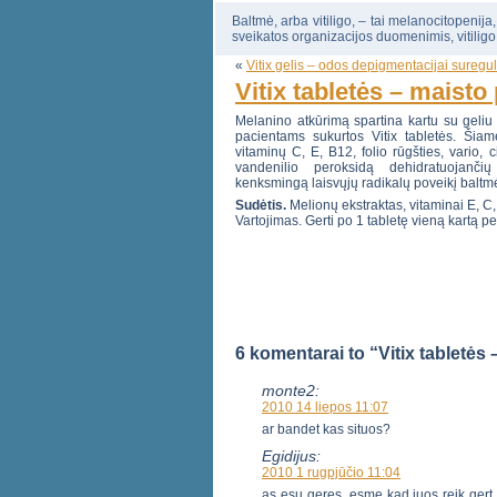
Baltmė, arba vitiligo, – tai melanocitopenija
sveikatos organizacijos duomenimis, vitiligo
«
Vitix gelis – odos depigmentacijai suregul
Vitix tabletės – maisto
Melanino atkūrimą spartina kartu su geliu
pacientams sukurtos Vitix tabletės. Šia
vitaminų C, E, B12, folio rūgšties, vario, 
vandenilio peroksidą dehidratuojanč
kenksmingą laisvųjų radikalų poveikį baltmė
Sudėtis.
Melionų ekstraktas, vitaminai E, C, 
Vartojimas. Gerti po 1 tabletę vieną kartą p
6 komentarai to “Vitix tabletės
monte2:
2010 14 liepos 11:07
ar bandet kas situos?
Egidijus:
2010 1 rugpjūčio 11:04
as esu geres, esme kad juos reik gert 