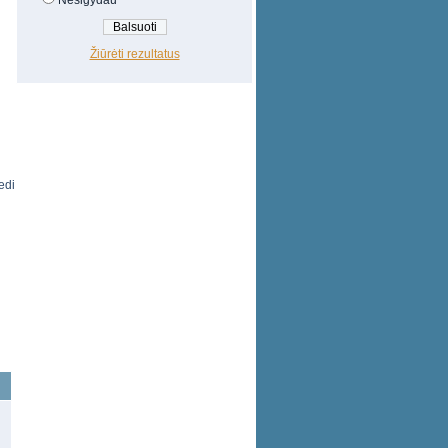
Nesigydau
Žiūrėti rezultatus