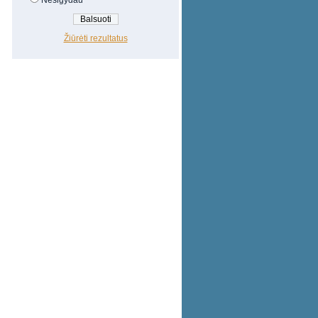
Nesigydau
Žiūrėti rezultatus