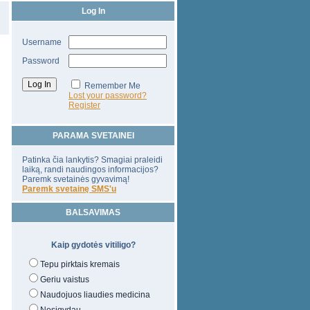
Log In
Username
Password
Remember Me
Lost your password?
Register
PARAMA SVETAINEI
Patinka čia lankytis? Smagiai praleidi
laiką, randi naudingos informacijos?
Paremk svetainės gyvavimą!
Paremk svetainę SMS'u
BALSAVIMAS
Kaip gydotės vitiligo?
Tepu pirktais kremais
Geriu vaistus
Naudojuos liaudies medicina