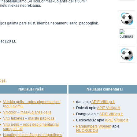
etoj neprekiaujamo „ViTicoLor maskuojantis gelis 50ml”
metu niekas neprekiauja.
stijos galima parsisiust. blemba nepamenu saito, pagooglink.
net 120 Lt.
ngęs
.
Naujausi įrašai
Naujausi komentarai
Vitiskin gelis – odos pigmentacijos
dan
apie
APIE Vitiligo.lt
reguliavimui
Daiva8
apie
APIE Vitiligo.lt
Viticolor – maskuojantis gelis
Dangute
apie
APIE Vitiligo.lt
Vitix tabletės – maisto papildas
Ceslovas82
apie
APIE Vitiligo.lt
Vitix gelis – odos depigmentacijai
Parajumpers Women
apie
sureguliuoti
NUORODOS
Naudingos medžiagos sergantiems