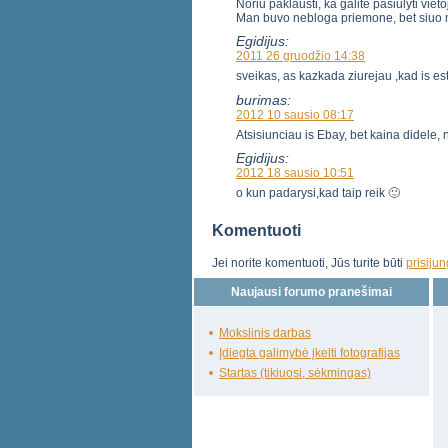
Noriu paklausti, ka galite pasiulyti vi
Man buvo nebloga priemone, bet siuo 
Egidijus:
2011 26 gruodžio 14:38
sveikas, as kazkada ziurejau ,kad is e
burimas:
2012 10 sausio 08:17
Atsisiunciau is Ebay, bet kaina didele, 
Egidijus:
2012 18 sausio 10:51
o kun padarysi,kad taip reik 🙂
Komentuoti
Jei norite komentuoti, Jūs turite būti
prisiju
Naujausi forumo pranešimai
Mokslinis darbas
Įdiegta galimybė įkelti fotografijas
Startas (tikiuosi, sėkmingas)