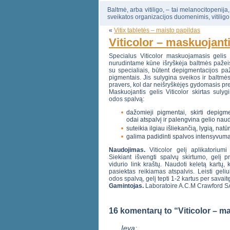
Baltmė, arba vitiligo, – tai melanocitopenija
sveikatos organizacijos duomenimis, vitiligo
«
Vitix tabletės – maisto papildas
Viticolor – maskuojanti
Specialus Viticolor maskuojamasis gelis 
nurudintame kūne išryškėja baltmės pažeist
su specialiais, būtent depigmentacijos paž
pigmentais. Jis sulygina sveikos ir baltmės
pravers, kol dar neišryškėjęs gydomasis pr
Maskuojantis gelis Viticolor skirtas sulyg
odos spalvą:
dažomieji pigmentai, skirti depigme
odai atspalvį ir palengvina gelio nau
suteikia ilgiau išliekančią, lygią, nat
galima padidinti spalvos intensyvumą, 
Naudojimas.
Viticolor gelį aplikatorium
Siekiant išvengti spalvų skirtumo, gelį p
vidurio link kraštų. Naudoti keletą kartų, 
pasiektas reikiamas atspalvis. Leisti geliui
odos spalvą, gelį tepti 1-2 kartus per savaitę
Gamintojas.
Laboratoire A.C.M Crawford S
16 komentarų to “Viticolor – ma
Ieva: