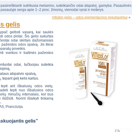
, pasireiškianti sutrikusia melanino, suteikiančio odai atspalvį, gamyba. Pasaulinės
 pasaulyje serga apie 1–2 proc. žmonių, vienodai vyrai ir moterys.
Vitiskin gelis – odos pigmentacijos reguliavimui
»
s gelis
ypač gelbsti vasarą, kai saulės
i odos plotai. Šis gelis sukurtas
eistai odai skirtais dažomaisiais
 pažeistos odos spalvą. Jis tikrai
eparatų poveikis.
inti sveikos ir baltmės pažeistos
ntuotai odai, tučtuojau suteikia
dojimą,
ūralaus atspalvio spalvą,
tepant gelį kelis kartus.
i tepti ant išbalusių odos vietų.
radėti tepti nuo išbalusios odos
kelių minučių intervalais, kol bus
 išdžiūti. Norint išlaikyti tinkamą
.
AS, Prancūzija.
skuojantis gelis”