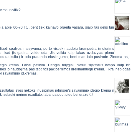
virsaus vitix?
a apie 60-70 litu, bent tiek kainavo praeita vasara. siaip tas gelis turi
liuoti spalvos intesyvuma, po to vistiek naudoju krempudra (moterims
u, kad jis gadina veido oda. Jis veikia kaip lakas uzdazytas plonu
kos rauksliu:) ir oda praranda elastinguma, bent man taip pasirode. Zinoma as ji
io krema. Labai patinka. Dengia tolygiai. Neturi slykstaus kvapo kaip kiti
ries jo naudojima pasitepti tos pacios firmos drekinamuoju kremu. Tikrai neblogas
l savaiminio id.kremas.
zultatas isties nekoks, nusipirkau johnson’s savaiminio idegio krema ir
ki sulauki norimo rezultato, labai patogu, pigu bei grazu 🙂