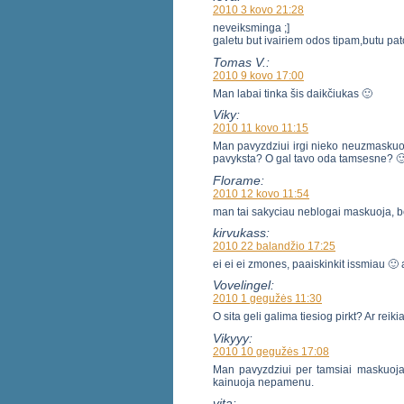
2010 3 kovo 21:28
neveiksminga ;]
galetu but ivairiem odos tipam,butu pat
Tomas V.:
2010 9 kovo 17:00
Man labai tinka šis daikčiukas 🙂
Viky:
2010 11 kovo 11:15
Man pavyzdziui irgi nieko neuzmaskuoja
pavyksta? O gal tavo oda tamsesne? 
Florame:
2010 12 kovo 11:54
man tai sakyciau neblogai maskuoja, b
kirvukass:
2010 22 balandžio 17:25
ei ei ei zmones, paaiskinkit issmiau 🙂 a
Vovelingel:
2010 1 gegužės 11:30
O sita geli galima tiesiog pirkt? Ar reik
Vikyyy:
2010 10 gegužės 17:08
Man pavyzdziui per tamsiai maskuoja, n
kainuoja nepamenu.
vita: