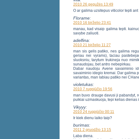
2010 26 gegužės 13:49
O ar galima uzsitepus viticolor tepti ant 
Florame:
2010 16 birželio 23:41
manau, kad visaip galima tepti. kainuoj
savybe zaliuoti.
adelfina:
2010 21 birželio 11:27
man sis gelis patiko, nes galima regu
geriau nei vyrams), taciau pastebeja
sluoksniu, tarytum trukineja nuo mimi
sunaudojau, bet antro nebepirkau.
Dabar naudoju Avene savaiminio ideg
savaiminio idegio kremai. Dar galima p
variantas, man labiau patiko nei CHane
violetukas:
2010 7 rugpjūčio 19:56
man buvo drauge davusi ji pabandyt, re
puikiai uzmaskuoja, tepi kelias dienas i
Vikyyy:
2010 24 rugpjūčio 00:11
Ir kiek dienu laiko taip?
burimas:
2011 2 gruodžio 13:15
Laba diena.