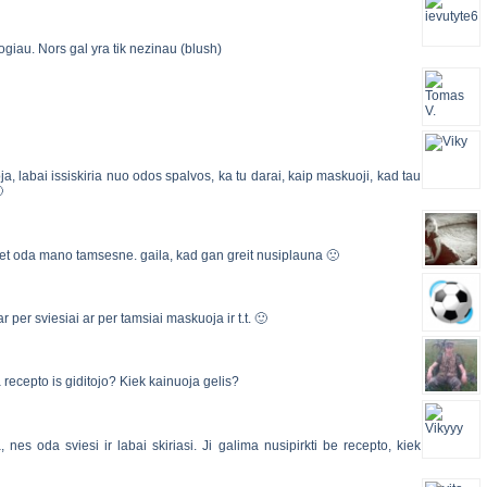
ogiau. Nors gal yra tik nezinau (blush)
, labai issiskiria nuo odos spalvos, ka tu darai, kaip maskuoji, kad tau

et oda mano tamsesne. gaila, kad gan greit nusiplauna 🙁
r per sviesiai ar per tamsiai maskuoja ir t.t. 🙂
ia recepto is giditojo? Kiek kainuoja gelis?
es oda sviesi ir labai skiriasi. Ji galima nusipirkti be recepto, kiek