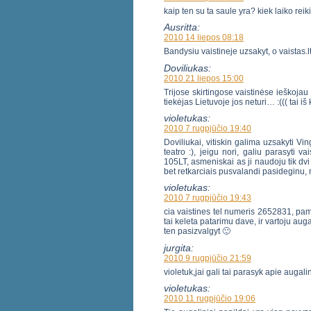
kaip ten su ta saule yra? kiek laiko re
Ausritta:
2010 14 liepos 08:18
Bandysiu vaistineje uzsakyt, o vaistas.
Doviliukas:
2010 21 liepos 15:00
Trijose skirtingose vaistinėse ieškoja
tiekėjas Lietuvoje jos neturi… :((( tai iš 
violetukas:
2010 7 rugpjūčio 19:40
Doviliukai, vitiskin galima uzsakyti Ving
teatro :), jeigu nori, galiu parasyti v
105LT, asmeniskai as ji naudoju tik dv
bet retkarciais pusvalandi pasideginu, 
violetukas:
2010 7 rugpjūčio 19:43
cia vaistines tel numeris 2652831, pami
tai keleta patarimu dave, ir vartoju auga
ten pasizvalgyt 🙂
jurgita:
2010 9 rugpjūčio 21:59
violetuk,jai gali tai parasyk apie augali
violetukas:
2010 11 rugpjūčio 19:06