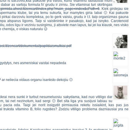
dziui is darzoviu,kita pakuote yra vaisiu, kuriu vitaminu labiausiai mum
dabar as vartoju formula IV grudu ir zirniu. Sie vitaminai turi skirtingas
a
girmida.ahost.lt/zencart/index.php?main_page=index&cPath=6
. Kiek girdejau sie
upermamu klube, tai yra temu sukurta, kur mamytes giria labai 🙂 Kai pakuote
jei pirkai darzoviu kompleksa, po to gerk vaisiu, grudu ir t.t. taip organizmas gauna
mpa atsparus ligoms. Taip si vaistininke ir pasakojo, kad jai isnyko. Carotenoid
 odos ligu ir veziniu susirgimu, ji atsviete man lapus, tai jei ka klausk, nes visko
e chemija, o viskas naturalu 😉
ost.lt/zencart/dokumentai/papildaismulkiai.pdf
 gydytys, nes asmeniskai vaistai nepadeda
i? ar neliecia vidaus organu isanksto dekojiu 🙂
ikrai nera sunki ir turbut nesumeluosiu sakydama, kad nuo vitiligo dar
, tai net nezinotum, kad sergi 🙂 Bet sita liga yra susijusi labiau su
acia oda. Taigi jei norit issigydit pirmiausia reketu issiaikint, kas pas jus
 truksta vitamino B, folio rugsties? Zodziu vitiligo problema dazniausiai yra ne