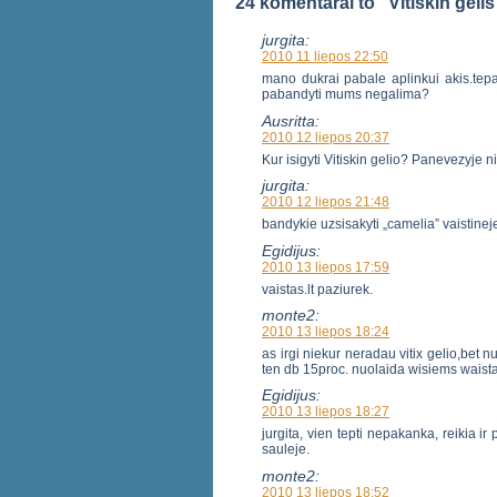
24 komentarai to “Vitiskin geli
jurgita:
2010 11 liepos 22:50
mano dukrai pabale aplinkui akis.tepa
pabandyti mums negalima?
Ausritta:
2010 12 liepos 20:37
Kur isigyti Vitiskin gelio? Panevezyje n
jurgita:
2010 12 liepos 21:48
bandykie uzsisakyti „camelia” vaistineje
Egidijus:
2010 13 liepos 17:59
vaistas.lt paziurek.
monte2:
2010 13 liepos 18:24
as irgi niekur neradau vitix gelio,bet 
ten db 15proc. nuolaida wisiems waistams
Egidijus:
2010 13 liepos 18:27
jurgita, vien tepti nepakanka, reikia ir
sauleje.
monte2:
2010 13 liepos 18:52