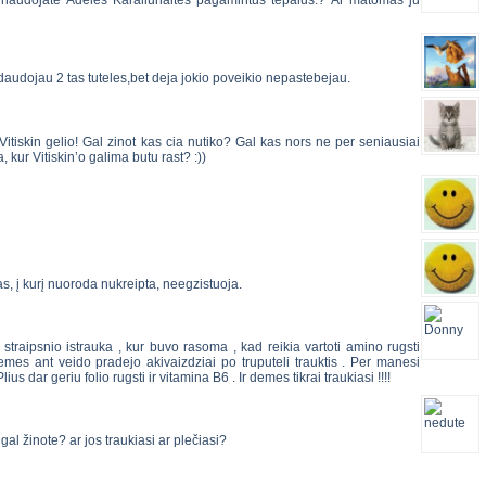
s naudojate Adeles Karaliunaites pagamintus tepalus.? Ar matomas ju
daudojau 2 tas tuteles,bet deja jokio poveikio nepastebejau.
itiskin gelio! Gal zinot kas cia nutiko? Gal kas nors ne per seniausiai
, kur Vitiskin’o galima butu rast? :))
 į kurį nuoroda nukreipta, neegzistuoja.
raipsnio istrauka , kur buvo rasoma , kad reikia vartoti amino rugsti
s ant veido pradejo akivaizdziai po truputeli trauktis . Per manesi
lius dar geriu folio rugsti ir vitamina B6 . Ir demes tikrai traukiasi !!!!
 gal žinote? ar jos traukiasi ar plečiasi?