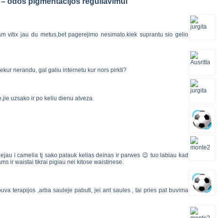
s – odos pigmentacijos reguliavimui”
m vitix jau du metus,bet pagerejimo nesimato.kiek suprantu sio gelio
iekur nerandu, gal galiu internetu kur nors pirkti?
.jie uzsako ir po keliu dienu atveza.
nuejau i camelia tj sako palauk kelias deinas ir parwes 😉 tuo labiau kad
 ir waistai tikrai pigiau nei kitose waistinese.
 puva terapijos ,arba sauleje pabuti, jei ant saules , tai pries pat buvima