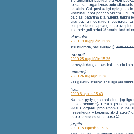
Tie augaliniai papildai yra vien pavyz
reikia, kad organizmas butu stipresnis, 
paskirtis. Gali pasiskaityt apie juos ci
vitaminai labai padeda visiem. Esu s
baigias, patartina kita nupirkt, tarkim 
visu butinu medziagu ir sustipreja, ta
complex butent apsaugo nuo uv spinduliu,
internete gali nebut 🙂 svarbu kad tai n
violetukas:
2010 13 rugpjūčio 12:39
stai nuoroda, pasiskaityk 😉
girmida.ah
monte2:
2010 25 rugpjūčio 15:36
parasykit daugiau kas kokiu budu kaip
salomeja:
2010 26 rugsėjo 15:36
kas galetu? atsakyti ar si liga yra sunk
Ieva:
2010 6 spalio 15:43
Na man gydytojas paaiskino, jog liga t
niekas nemire 🙂 Realiai jei nematytum
vidaus organu problemomis, o ne su p
nesveikuoja – kepenis, skydliauke? gal
odoje, o kituose organuose 😉
jurgita:
2010 15 lapkričio 16:07