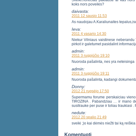
Sveiki.noreciau paklausti ar kas nor
koks nors poveikis?
daivasta:
2011 12 sausio 11:53
As naudojau A.Karaliunaites tepalus,is
Ieva:
2011 4 vasario 14:30
Niekur Vilniaus vaistinese neberandu V
pirkot ir galetumet pasidalint informacija
admin:
2011 3 rugpjūčio 19:10
Nuoroda pašalinta, nes yra neteisinga
admin:
2011 3 rugpjūčio 19:11
Nuoroda pašalinta, kadangi dokumentas,
Donny:
2012 21 rugsėjo 17:50
Supermamu forume perskaiciau vieno st
TIROZINA . Pabandziau … ir mano deme
susitrauke per puse ir toliau traukiasi . P
nedute:
2012 20 spalio 21:49
sveiki ;)o kai dėmės niežti tai ką reiškia
Komentuoti