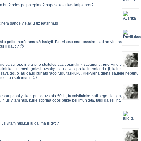
ikia but? pries po patepimo? papasakokit kas kaip darot?
lt nera sandelyje.aciu uz patarimus
u šito gelio, norėdama užsisakyti. Bet visose man pasakė, kad nė vienas
kur jį gauti? 🙁
io vaistineje, ji yra prie stoiteles vaziuojant link savanoriu, prie Vingio
aistininkes numeri, galesi uzsakyti tau atves po keliu valandu ji, kaina
i savaites, o jau daug kur atsirado rudu taskiuku. Kiekviena diena sauleje nebunu,
nueinu i soliariuma 🙂
rsau pasakyti kad praso uzstato 50 Lt, ta vaistininke pati sirgo sia liga,
linius vitaminus, kurie stiprina odos bukle bei imuniteta, taigi galesi ir tu
nius vitaminus,kur ju galima isigyti?