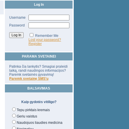
Log In
Username
Password
Remember Me
Lost your password?
Register
PARAMA SVETAINEI
Patinka čia lankytis? Smagiai praleidi
laiką, randi naudingos informacijos?
Paremk svetainės gyvavimą!
Paremk svetainę SMS'u
BALSAVIMAS
Kaip gydotės vitiligo?
Tepu pirktais kremais
Geriu vaistus
Naudojuos liaudies medicina