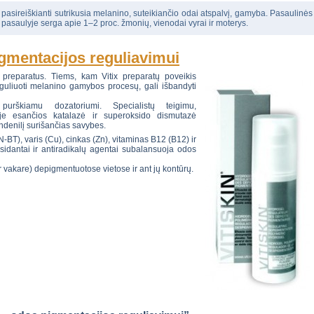
, pasireiškianti sutrikusia melanino, suteikiančio odai atspalvį, gamyba. Pasaulinės
 pasaulyje serga apie 1–2 proc. žmonių, vienodai vyrai ir moterys.
igmentacijos reguliavimui
 preparatus. Tiems, kam Vitix preparatų poveikis
uliuoti melanino gamybos procesų, gali išbandyti
rškiamu dozatoriumi. Specialistų teigimu,
e esančios katalazė ir superoksido dismutazė
ndenilį surišančias savybes.
T), varis (Cu), cinkas (Zn), vitaminas B12 (B12) ir
sidantai ir antiradikalų agentai subalansuoja odos
ir vakare) depigmentuotose vietose ir ant jų kontūrų.