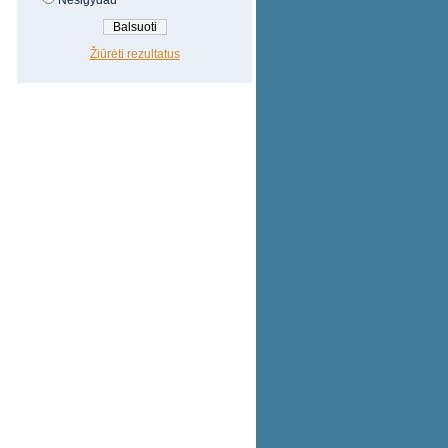
Nesigydau
Žiūrėti rezultatus