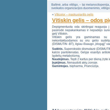
Baltmė, arba vitiligo, – tai melanocitopenija
sveikatos organizacijos duomenimis, vitiligo
«
Viticolor – maskuojantis gelis
Vitiskin gelis – odos p
Depigmentuota oda skirtingai reaguoja į
pasirodė nepakankamas ir nepadėjo sureg
gelį Vitiskin.
Vitiskin gelis yra gaminamas su pu
nekontaktuodamos su oru gelio sudėtyj
(DISMUTIN -BT), ilgiau išsaugo „blogąjį” va
Sudėtis.
Superoksido dismutazė (DISMUTIN-B
kalcio pantotenatas. Gelyje esantys antiok
ląstelių metabolizmą.
Naudojimas.
Tepti 2 kartus per dieną (ryte 
Įspėjimas.
Nenaudoti akių zonoje.
Gamintojas.
Isipharma, Prancūzija.