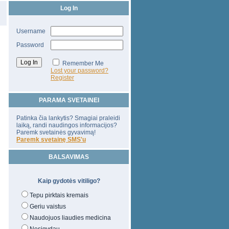
Log In
Username
Password
Remember Me
Lost your password?
Register
PARAMA SVETAINEI
Patinka čia lankytis? Smagiai praleidi
laiką, randi naudingos informacijos?
Paremk svetainės gyvavimą!
Paremk svetainę SMS'u
BALSAVIMAS
Kaip gydotės vitiligo?
Tepu pirktais kremais
Geriu vaistus
Naudojuos liaudies medicina