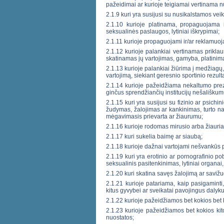
pažeidimai ar kurioje teigiamai vertinama nu
2.1.9 kuri yra susijusi su nusikalstamos ve
2.1.10 kurioje platinama, propaguojama 
seksualinės paslaugos, lytiniai iškrypimai;
2.1.11 kurioje propaguojami ir/ar reklamuoja
2.1.12 kurioje palankiai vertinamas prikla
skatinamas jų vartojimas, gamyba, platinimas
2.1.13 kurioje palankiai žiūrima į medžiagų,
vartojimą, siekiant geresnio sportinio rezult
2.1.14 kurioje pažeidžiama nekaltumo prezu
ginčus sprendžiančių institucijų nešališkum
2.1.15 kuri yra susijusi su fizinio ar psic
žudymas, žalojimas ar kankinimas, turto nai
mėgavimasis prievarta ar žiaurumu;
2.1.16 kurioje rodomas mirusio arba žiauri
2.1.17 kuri sukelia baimę ar siaubą;
2.1.18 kurioje dažnai vartojami nešvankūs p
2.1.19 kuri yra erotinio ar pornografinio po
seksualinis pasitenkinimas, lytiniai organai
2.1.20 kuri skatina savęs žalojimą ar saviž
2.1.21 kurioje patariama, kaip pasigaminti
kitus gyvybei ar sveikatai pavojingus dalyku
2.1.22 kurioje pažeidžiamos bet kokios bet ko
2.1.23 kurioje pažeidžiamos bet kokios kitos
nuostatos;