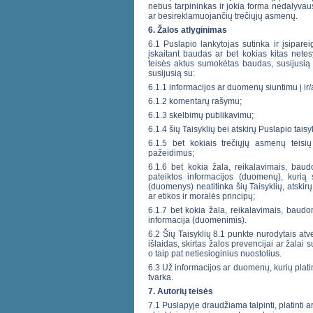
nebus tarpininkas ir jokia forma nedalyvaus
ar besireklamuojančių trečiųjų asmenų.
6. Žalos atlyginimas
6.1 Puslapio lankytojas sutinka ir įsiparei
įskaitant baudas ar bet kokias kitas netesy
teisės aktus sumokėtas baudas, susijusią s
susijusią su:
6.1.1 informacijos ar duomenų siuntimu į ir/
6.1.2 komentarų rašymu;
6.1.3 skelbimų publikavimu;
6.1.4 šių Taisyklių bei atskirų Puslapio tais
6.1.5 bet kokiais trečiųjų asmenų teisių 
pažeidimus;
6.1.6 bet kokia žala, reikalavimais, baud
pateiktos informacijos (duomenų), kurią s
(duomenys) neatitinka šių Taisyklių, atskirų
ar etikos ir moralės principų;
6.1.7 bet kokia žala, reikalavimais, baudo
informacija (duomenimis).
6.2 Šių Taisyklių 8.1 punkte nurodytais atvej
išlaidas, skirtas žalos prevencijai ar žalai 
o taip pat netiesioginius nuostolius.
6.3 Už informacijos ar duomenų, kurių platin
tvarka.
7. Autorių teisės
7.1 Puslapyje draudžiama talpinti, platinti a