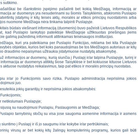
os sutikimo.
našališkai be išankstinio įspėjimo pašalinti bet kokią Medžiagą, informaciją ar
ormacija ar duomenys yra nesuderinami su šiomis Taisyklėmis, atskiromis Puslapio
virtintų įstatymų ir kitų teisės aktų, moralės ar etikos principų nuostatomis arba
acijos nuomone Medžiaga nėra tinkama talpinti Puslapyje.
 ar kitais būdais viešinant informaciją (duomenis) buvo pažeisti Lietuvos Respublikos
p pat, kad Puslapio lankytojo pateiktoje Medžiagoje užfiksuotas priešingas jiems
apie galimą pažeidimą informuoti atitinkamas teisėsaugos institucijas.
edžiaga, kuri yra pateikiama per Puslapio Funkcijas, reklama bei kita Puslapyje
savybės objektas, kurios bet koks panaudojimas be tos Medžiagos autoriaus ar kitų
o šio draudimo nepaisymas užtraukia įstatymuose nustatytą atsakomybę.
ž informacijos ar duomenų, kurią siunčia į Puslapį ir/ar talpina Puslapyje, turinį ir
 informacija ar duomenys atitiktų šiose Taisyklėse ir bet kokiuose kituose Lietuvos
ės aktuose nustatytus reikalavimus, taip pat etikos ir moralės principų nuostatas.
iu ir/ar jo Funkcijomis savo rizika. Puslapio administracija neprisiima jokios
dojimusi juo.
esuteikia jokių garantijų ir neprisiima jokios atsakomybės:
 Funkcijomis;
ar netikslumais Puslapyje;
 susijusią su naudojimusi Puslapiu, Paslaugomis ar Medžiaga;
e Puslapio tarnybinių stočių su visa jose saugoma asmenine informacija ir asmens
siuntimo į Puslapį ir iš jo saugumu ir/ar kokybe ir/ar pertrūkimais;
inių virusų ar bet kokių kitų žalingų kompiuterinių programų, kurios gali būti