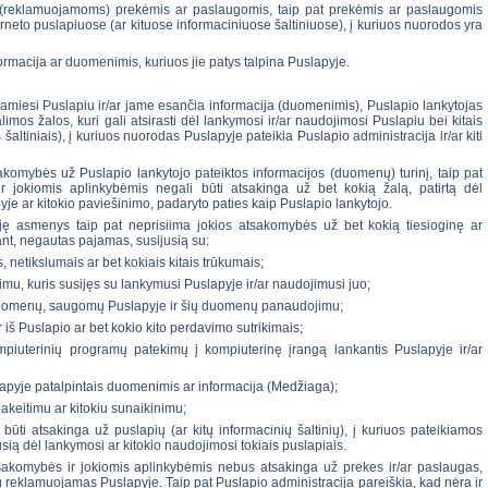
s (reklamuojamoms) prekėmis ar paslaugomis, taip pat prekėmis ar paslaugomis
neto puslapiuose (ar kituose informaciniuose šaltiniuose), į kuriuos nuorodos yra
formacija ar duomenimis, kuriuos jie patys talpina Puslapyje.
amiesi Puslapiu ir/ar jame esančia informacija (duomenimis), Puslapio lankytojas
imos žalos, kuri gali atsirasti dėl lankymosi ir/ar naudojimosi Puslapiu bei kitais
s šaltiniais), į kuriuos nuorodas Puslapyje pateikia Puslapio administracija ir/ar kiti
akomybės už Puslapio lankytojo pateiktos informacijos (duomenų) turinį, taip pat
ir jokiomis aplinkybėmis negali būti atsakinga už bet kokią žalą, patirtą dėl
e ar kitokio paviešinimo, padaryto paties kaip Puslapio lankytojo.
iję asmenys taip pat neprisiima jokios atsakomybės už bet kokią tiesioginę ar
jant, negautas pajamas, susijusią su:
s, netikslumais ar bet kokiais kitais trūkumais;
imu, kuris susijęs su lankymusi Puslapyje ir/ar naudojimusi juo;
 duomenų, saugomų Puslapyje ir šių duomenų panaudojimu;
r iš Puslapio ar bet kokio kito perdavimo sutrikimais;
mpiuterinių programų patekimų į kompiuterinę įrangą lankantis Puslapyje ir/ar
slapyje patalpintais duomenimis ar informacija (Medžiaga);
akeitimu ar kitokiu sunaikinimu;
 būti atsakinga už puslapių (ar kitų informacinių šaltinių), į kuriuos pateikiamos
usią dėl lankymosi ar kitokio naudojimosi tokiais puslapiais.
tsakomybės ir jokiomis aplinkybėmis nebus atsakinga už prekes ir/ar paslaugas,
 reklamuojamas Puslapyje. Taip pat Puslapio administracija pareiškia, kad nėra ir