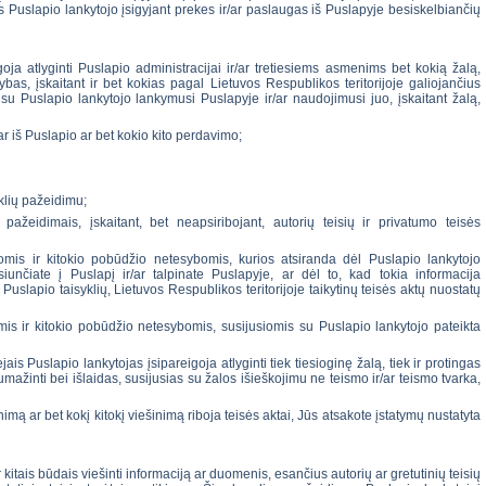
 Puslapio lankytojo įsigyjant prekes ir/ar paslaugas iš Puslapyje besiskelbiančių
goja atlyginti Puslapio administracijai ir/ar tretiesiems asmenims bet kokią žalą,
bas, įskaitant ir bet kokias pagal Lietuvos Respublikos teritorijoje galiojančius
u Puslapio lankytojo lankymusi Puslapyje ir/ar naudojimusi juo, įskaitant žalą,
ar iš Puslapio ar bet kokio kito perdavimo;
yklių pažeidimu;
pažeidimais, įskaitant, bet neapsiribojant, autorių teisių ir privatumo teisės
omis ir kitokio pobūdžio netesybomis, kurios atsiranda dėl Puslapio lankytojo
iunčiate į Puslapį ir/ar talpinate Puslapyje, ar dėl to, kad tokia informacija
 Puslapio taisyklių, Lietuvos Respublikos teritorijoje taikytinų teisės aktų nuostatų
mis ir kitokio pobūdžio netesybomis, susijusiomis su Puslapio lankytojo pateikta
ais Puslapio lankytojas įsipareigoja atlyginti tiek tiesioginę žalą, tiek ir protingas
sumažinti bei išlaidas, susijusias su žalos išieškojimu ne teismo ir/ar teismo tvarka,
imą ar bet kokį kitokį viešinimą riboja teisės aktai, Jūs atsakote įstatymų nustatyta
r kitais būdais viešinti informaciją ar duomenis, esančius autorių ar gretutinių teisių