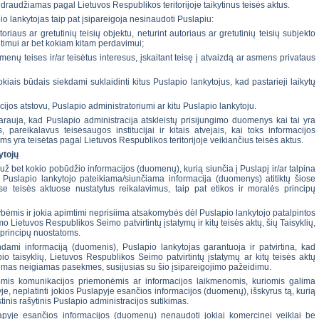
a draudžiamas pagal Lietuvos Respublikos teritorijoje taikytinus teisės aktus.
 lankytojas taip pat įsipareigoja nesinaudoti Puslapiu:
iaus ar gretutinių teisių objektu, neturint autoriaus ar gretutinių teisių subjekto
ntimui ar bet kokiam kitam perdavimui;
menų teises ir/ar teisėtus interesus, įskaitant teisę į atvaizdą ar asmens privataus
kiais būdais siekdami suklaidinti kitus Puslapio lankytojus, kad pastarieji laikytų
ijos atstovu, Puslapio administratoriumi ar kitu Puslapio lankytoju.
tarauja, kad Puslapio administracija atskleistų prisijungimo duomenys kai tai yra
, pareikalavus teisėsaugos institucijai ir kitais atvejais, kai toks informacijos
 yra teisėtas pagal Lietuvos Respublikos teritorijoje veikiančius teisės aktus.
ytojų
už bet kokio pobūdžio informacijos (duomenų), kurią siunčia į Puslapį ir/ar talpina
kad Puslapio lankytojo pateikiama/siunčiama informacija (duomenys) atitiktų šiose
se teisės aktuose nustatytus reikalavimus, taip pat etikos ir moralės principų
ybėmis ir jokia apimtimi neprisiima atsakomybės dėl Puslapio lankytojo patalpintos
 Lietuvos Respublikos Seimo patvirtintų įstatymų ir kitų teisės aktų, šių Taisyklių,
s principų nuostatoms.
ndami informaciją (duomenis), Puslapio lankytojas garantuoja ir patvirtina, kad
io taisyklių, Lietuvos Respublikos Seimo patvirtintų įstatymų ar kitų teisės aktų
alimas neigiamas pasekmes, susijusias su šio įsipareigojimo pažeidimu.
kiomis komunikacijos priemonėmis ar informacijos laikmenomis, kuriomis galima
je, neplatinti jokios Puslapyje esančios informacijos (duomenų), išskyrus tą, kurią
tinis rašytinis Puslapio administracijos sutikimas.
lapyje esančios informacijos (duomenų) nenaudoti jokiai komercinei veiklai be