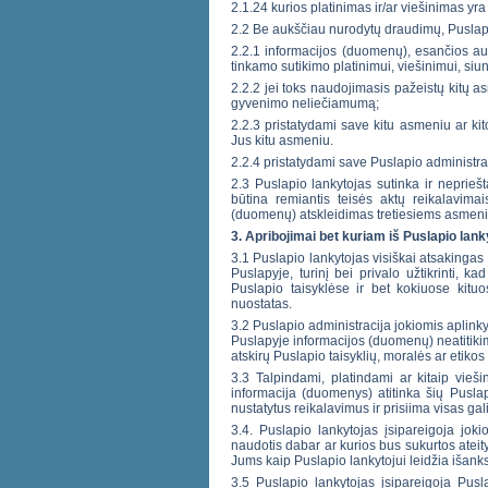
2.1.24 kurios platinimas ir/ar viešinimas yr
2.2 Be aukščiau nurodytų draudimų, Puslapio
2.2.1 informacijos (duomenų), esančios autor
tinkamo sutikimo platinimui, viešinimui, siu
2.2.2 jei toks naudojimasis pažeistų kitų as
gyvenimo neliečiamumą;
2.2.3 pristatydami save kitu asmeniu ar kito
Jus kitu asmeniu.
2.2.4 pristatydami save Puslapio administrac
2.3 Puslapio lankytojas sutinka ir neprieš
būtina remiantis teisės aktų reikalavimais
(duomenų) atskleidimas tretiesiems asmenims
3. Apribojimai bet kuriam iš Puslapio lank
3.1 Puslapio lankytojas visiškai atsakingas 
Puslapyje, turinį bei privalo užtikrinti, 
Puslapio taisyklėse ir bet kokiuose kituo
nuostatas.
3.2 Puslapio administracija jokiomis aplink
Puslapyje informacijos (duomenų) neatitikimo
atskirų Puslapio taisyklių, moralės ar etiko
3.3 Talpindami, platindami ar kitaip vieši
informacija (duomenys) atitinka šių Puslap
nustatytus reikalavimus ir prisiima visas g
3.4. Puslapio lankytojas įsipareigoja jo
naudotis dabar ar kurios bus sukurtos ateity
Jums kaip Puslapio lankytojui leidžia išanks
3.5 Puslapio lankytojas įsipareigoja Pus