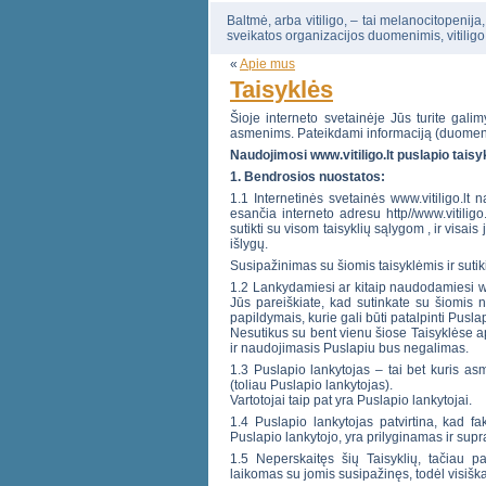
Baltmė, arba vitiligo, – tai melanocitopenija
sveikatos organizacijos duomenimis, vitiligo
«
Apie mus
Taisyklės
Šioje interneto svetainėje Jūs turite gali
asmenims. Pateikdami informaciją (duomenis
Naudojimosi www.vitiligo.lt puslapio taisy
1. Bendrosios nuostatos:
1.1 Internetinės svetainės www.vitiligo.lt 
esančia interneto adresu http//www.vitiligo.
sutikti su visom taisyklių sąlygom , ir visais
išlygų.
Susipažinimas su šiomis taisyklėmis ir sutiki
1.2 Lankydamiesi ar kitaip naudodamiesi www.
Jūs pareiškiate, kad sutinkate su šiomis na
papildymais, kurie gali būti patalpinti Puslap
Nesutikus su bent vienu šiose Taisyklėse a
ir naudojimasis Puslapiu bus negalimas.
1.3 Puslapio lankytojas – tai bet kuris asm
(toliau Puslapio lankytojas).
Vartotojai taip pat yra Puslapio lankytojai.
1.4 Puslapio lankytojas patvirtina, kad f
Puslapio lankytojo, yra prilyginamas ir sup
1.5 Neperskaitęs šių Taisyklių, tačiau p
laikomas su jomis susipažinęs, todėl visiška