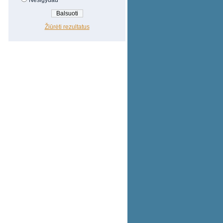
Nesigydau
Žiūrėti rezultatus