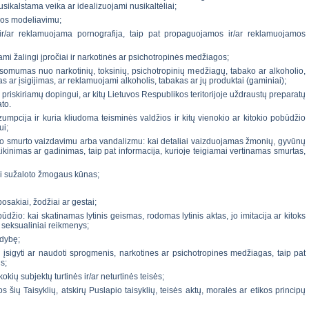
sikalstama veika ar idealizuojami nusikaltėliai;
ikos modeliavimu;
ir/ar reklamuojama pornografija, taip pat propaguojamos ir/ar reklamuojamos
mi žalingi įpročiai ir narkotinės ar psichotropinės medžiagos;
usomumas nuo narkotinių, toksinių, psichotropinių medžiagų, tabako ar alkoholio,
 ar įsigijimas, ar reklamuojami alkoholis, tabakas ar jų produktai (gaminiai);
 priskiriamų dopingui, ar kitų Lietuvos Respublikos teritorijoje uždraustų preparatų
ato.
mpcija ir kuria kliudoma teisminės valdžios ir kitų vienokio ar kitokio pobūdžio
ui;
hinio smurto vaizdavimu arba vandalizmu: kai detaliai vaizduojamas žmonių, gyvūnų
kinimas ar gadinimas, taip pat informacija, kurioje teigiamai vertinamas smurtas,
ai sužaloto žmogaus kūnas;
osakiai, žodžiai ar gestai;
būdžio: kai skatinamas lytinis geismas, rodomas lytinis aktas, jo imitacija ar kitoks
, seksualiniai reikmenys;
udybę;
, įsigyti ar naudoti sprogmenis, narkotines ar psichotropines medžiagas, taip pat
s;
kių subjektų turtinės ir/ar neturtinės teisės;
 šių Taisyklių, atskirų Puslapio taisyklių, teisės aktų, moralės ar etikos principų