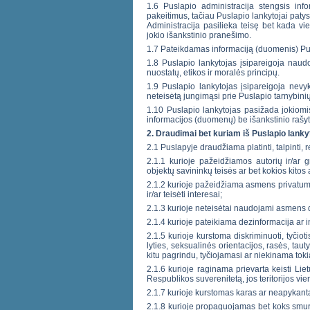
1.6 Puslapio administracija stengsis infor
pakeitimus, tačiau Puslapio lankytojai patys 
Administracija pasilieka teisę bet kada vien
jokio išankstinio pranešimo.
1.7 Pateikdamas informaciją (duomenis) Pusl
1.8 Puslapio lankytojas įsipareigoja naud
nuostatų, etikos ir moralės principų.
1.9 Puslapio lankytojas įsipareigoja nevykdy
neteisėtą jungimąsi prie Puslapio tarnybinių
1.10 Puslapio lankytojas pasižada jokiomis
informacijos (duomenų) be išankstinio rašyt
2. Draudimai bet kuriam iš Puslapio lanky
2.1 Puslapyje draudžiama platinti, talpinti, 
2.1.1 kurioje pažeidžiamos autorių ir/ar g
objektų savininkų teisės ar bet kokios kitos
2.1.2 kurioje pažeidžiama asmens privatumo 
ir/ar teisėti interesai;
2.1.3 kurioje neteisėtai naudojami asmens
2.1.4 kurioje pateikiama dezinformacija ar i
2.1.5 kurioje kurstoma diskriminuoti, tyčiot
lyties, seksualinės orientacijos, rasės, taut
kitu pagrindu, tyčiojamasi ar niekinama toki
2.1.6 kurioje raginama prievarta keisti Lie
Respublikos suverenitetą, jos teritorijos vi
2.1.7 kurioje kurstomas karas ar neapykant
2.1.8 kurioje propaguojamas bet koks smurta