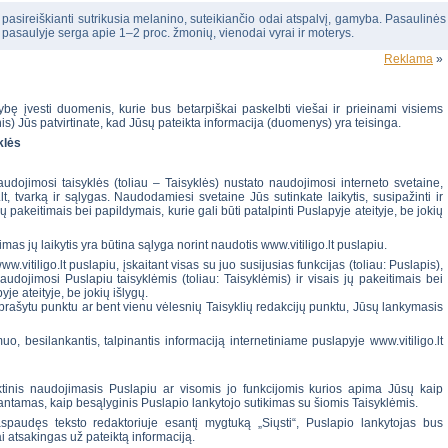
, pasireiškianti sutrikusia melanino, suteikiančio odai atspalvį, gamyba. Pasaulinės
 pasaulyje serga apie 1–2 proc. žmonių, vienodai vyrai ir moterys.
Reklama
»
mybę įvesti duomenis, kurie bus betarpiškai paskelbti viešai ir prieinami visiems
) Jūs patvirtinate, kad Jūsų pateikta informacija (duomenys) yra teisinga.
klės
naudojimosi taisyklės (toliau – Taisyklės) nustato naudojimosi interneto svetaine,
lt, tvarką ir sąlygas. Naudodamiesi svetaine Jūs sutinkate laikytis, susipažinti ir
 jų pakeitimais bei papildymais, kurie gali būti patalpinti Puslapyje ateityje, be jokių
mas jų laikytis yra būtina sąlyga norint naudotis www.vitiligo.lt puslapiu.
vitiligo.lt puslapiu, įskaitant visas su juo susijusias funkcijas (toliau: Puslapis),
udojimosi Puslapiu taisyklėmis (toliau: Taisyklėmis) ir visais jų pakeitimais bei
yje ateityje, be jokių išlygų.
prašytu punktu ar bent vienu vėlesnių Taisyklių redakcijų punktu, Jūsų lankymasis
uo, besilankantis, talpinantis informaciją internetiniame puslapyje www.vitiligo.lt
aktinis naudojimasis Puslapiu ar visomis jo funkcijomis kurios apima Jūsų kaip
rantamas, kaip besąlyginis Puslapio lankytojo sutikimas su šiomis Taisyklėmis.
aspaudęs teksto redaktoriuje esantį mygtuką „Siųsti“, Puslapio lankytojas bus
i atsakingas už pateiktą informaciją.