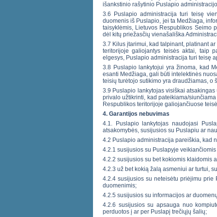
išankstinio rašytinio Puslapio administracij
3.6 Puslapio administracija turi teisę vie
duomenis iš Puslapio, jei ta Medžiaga, inf
taisyklėmis, Lietuvos Respublikos Seimo pat
dėl kitų priežasčių vienašališka Administr
3.7 Kilus įtarimui, kad talpinant, platinant
teritorijoje galiojantys teisės aktai, tai
elgesys, Puslapio administracija turi teisę 
3.8 Puslapio lankytojui yra žinoma, kad M
esanti Medžiaga, gali būti intelektinės nuo
teisių turėtojo sutikimo yra draudžiamas, 
3.9 Puslapio lankytojas visiškai atsakingas u
privalo užtikrinti, kad pateikiama/siunčiama
Respublikos teritorijoje galiojančiuose teis
4. Garantijos nebuvimas
4.1. Puslapio lankytojas naudojasi Puslap
atsakomybės, susijusios su Puslapiu ar nau
4.2 Puslapio administracija pareiškia, kad n
4.2.1 susijusios su Puslapyje veikiančiomis
4.2.2 susijusios su bet kokiomis klaidomis 
4.2.3 už bet kokią žalą asmeniui ar turtui,
4.2.4 susijusios su neteisėtu priėjimu pri
duomenimis;
4.2.5 susijusios su informacijos ar duomenų 
4.2.6 susijusios su apsauga nuo kompiuter
perduotos į ar per Puslapį trečiųjų šalių;