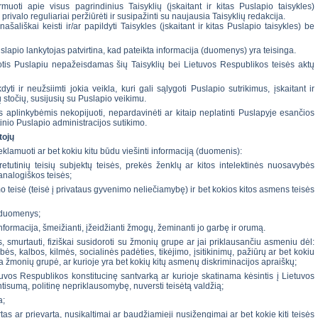
muoti apie visus pagrindinius Taisyklių (įskaitant ir kitas Puslapio taisykles)
privalo reguliariai peržiūrėti ir susipažinti su naujausia Taisyklių redakcija.
ašališkai keisti ir/ar papildyti Taisykles (įskaitant ir kitas Puslapio taisykles) be
apio lankytojas patvirtina, kad pateikta informacija (duomenys) yra teisinga.
otis Puslapiu nepažeisdamas šių Taisyklių bei Lietuvos Respublikos teisės aktų
ti ir neužsiimti jokia veikla, kuri gali sąlygoti Puslapio sutrikimus, įskaitant ir
 stočių, susijusių su Puslapio veikimu.
 aplinkybėmis nekopijuoti, nepardavinėti ar kitaip neplatinti Puslapyje esančios
inio Puslapio administracijos sutikimo.
tojų
reklamuoti ar bet kokiu kitu būdu viešinti informaciją (duomenis):
retutinių teisių subjektų teisės, prekės ženklų ar kitos intelektinės nuosavybės
 analogiškos teisės;
teisė (teisė į privataus gyvenimo neliečiamybę) ir bet kokios kitos asmens teisės
 duomenys;
nformacija, šmeižianti, įžeidžianti žmogų, žeminanti jo garbę ir orumą.
is, smurtauti, fiziškai susidoroti su žmonių grupe ar jai priklausančiu asmeniu dėl:
ybės, kalbos, kilmės, socialinės padėties, tikėjimo, įsitikinimų, pažiūrų ar bet kokiu
a žmonių grupė, ar kurioje yra bet kokių kitų asmenų diskriminacijos apraiškų;
tuvos Respublikos konstitucinę santvarką ar kurioje skatinama kėsintis į Lietuvos
entisumą, politinę nepriklausomybę, nuversti teisėtą valdžią;
a;
s ar prievarta, nusikaltimai ar baudžiamieji nusižengimai ar bet kokie kiti teisės