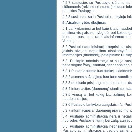
4.2.7 susijusios su Puslapyje siūlomomi
siūlomomis (reklamuojamomis) kituose inter
pateiktos Puslapyje.
4.2.8 susijusios su ta Puslapio lankytoju in
5. Atsakomybės ribojimas
5.1 Lankydamiesi ar bet kaip kitaip naudod
prisiima visą atsakomybę dėl bet kokios gal
interneto puslapiais (ar kitais informaciniai
Vartotojai.
5.2 Puslapio administracija neprisiima ats
jokiais atvejais neprisiima atsakomybės 
informacijos (duomenų) patalpinimo Puslapyj
5.3. Puslapio administracija ar su ja sus
netiesioginę žalą, įskaitant, bet neapsiribo
5.3.1 Puslapio turinio ir/ar funkcijų klaidomi
5.3.2 asmens sužalojimu ir/ar turto sunaikin
5.3.3 neteisėtu prisijungimu prie asmens
5.3.4 informacijos (duomenų) siuntimo į ir/a
5.3.5 virusų ar bet kokių kitų žalingų ko
naudojantis juo;
5.3.6 Puslapio lankytoju atsiųstais ir/ar Pu
5.3.7 informacijos ar duomenų praradimu, p
5.4. Puslapio administracija nėra ir negali
nuorodos Puslapyje, turinį bei žalą, atsirad
5.5. Puslapio administracija neprisiima a
Puslapio administracijos ar trečiųjų asmenų